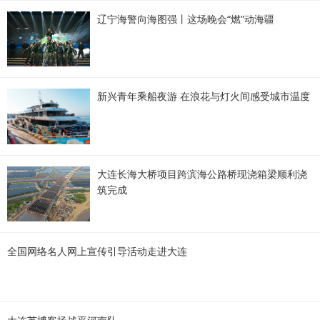
辽宁海警向海图强丨这场晚会“燃”动海疆
新兴青年乘船夜游 在浪花与灯火间感受城市温度
大连长海大桥项目跨滨海公路桥现浇箱梁顺利浇
筑完成
全国网络名人网上宣传引导活动走进大连