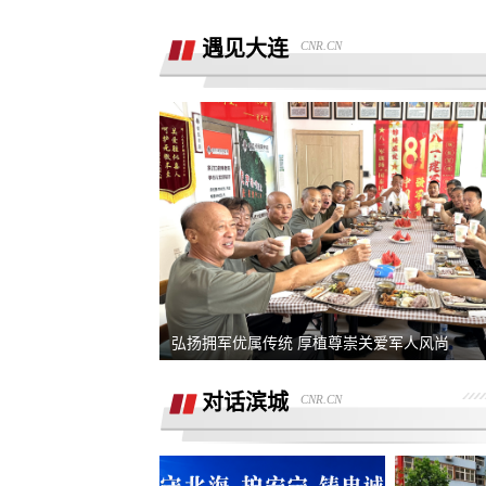
销售虚假宣传汽车续航里程 要求销售及
公司退定金
遇见大连
CNR.CN
强买强卖 强制贷款 称交意向金进行锁车
服务 没有按规定实施购车流程
退订金销售承诺按揭不过订金退还合同
有备注现在订金不退
订购的汽车，未完成验车，未交钥匙，
交付，订单被违规操作已完成订单
4s店隐瞒消费，侵犯了消费者知情权、
自主选择权，要求退还定金
我父亲被销售坑骗签了定金合同，提车
说没有现车要去外地。
宜享花业务员打电话叫我查看低息贷款
弘扬拥军优属传统 厚植尊崇关爱军人风尚
度，被强制下款
提车当天4S店临时涨价，涉嫌欺诈消费
者，本人要求退还定金。
对话滨城
CNR.CN
在红旗智联APP上支付2000元定金，去
提车时车辆为问题车，厂家不退还定金
在4S店交了订金现在让退定金不退