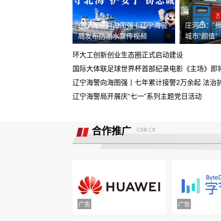
据我了解，我锁单车辆根本没有生产，
辽宁海警向海图强丨辽宁海警
庄河市：“擦
需4s店跟厂家沟通即可取消订单。
局发布防溺水宣传视频
城市“颜值”
现在诉求退款
环大工创新创业生态圈正式启动建设
重庆鑫茂丰硕汽车销售有限公司收取定
5000元不予退还
大安市邮政储蓄银行违规停贷
辽宁海警局开展庆“七一”系列主题党日活动
Smart汽车肆意欺骗消费者，总部监管缺
位，客户权益保障无门！
合作推广
CNR.CN
诉求:不能进行贷款审批流程，并退还订
金2000元。
北京爱车汽车销售欺骗多名消费者购车
不予交付车辆
面谈的时候说的只要有比他低的就退意
金，然后一直不给退
携程旅游APP非因消费者原因主票已退
附属票不退费。