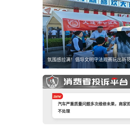
客
氛围感拉满！倡导文明守法观赛玩出新
携程旅游APP非因消费者原因主票已退
附属票不退费。
举报镇江豪利汽车销售服务有限公司拒
退款
汽车严重质量问题多次维修未果，商家
不处理
奇富借条（原360借条）暴力催收