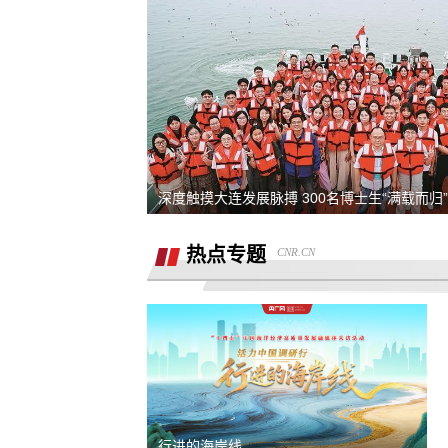
熊猫净水器爆炸燃烧
退还诚意金
滴滴平台司机超时未出发，地域黑乘客
要求解除合同，退款，我还没有开始学
深度触摸大连发展脉搏 300名博士生“满载而归”
同程金融套路贷高利息开通199的会员才
热点专题
CNR.CN
能借款，没用使用过其它会员权益，要
重庆智鑫沅汽车销售有限公司强买强卖
退款退
服务态度恶劣且拒绝退还定金
买车锁单前不预审，贷款批不过，强制
走租赁贷款
退还定金2000元
骗子上门推销熊猫净水器，专挑农村老
行进的海岸线
下手