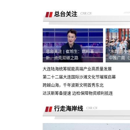
销售诱导交款，并未签订任何合同和定
金，私自收费我2000元且不退
总台关注
CNR.CN
广西联通宽带被无故限速，想恢复必须
《业务风险防控承诺书》
话费充值未到账，平台判商家退款，但
家不退款也联系不上。
游戏虚假宣传诱导消费，已经严重影响
人生活
总台关注 | 崔旭生：燃料革
“水韵江苏·
4s店擅自操作导致汽车主机损坏导致需
新，点亮双碳之路
中推广周（
要更换，超时维修没有任何补偿
大连陆海统筹赋能高端产业高质量发展
全款购买吉利银河A7被售抵押车，车辆
第二十二届大连国际沙滩文化节璀璨启幕
被中信银行拖走，钱车两空，吉利总部
跨越山海，千年波斯文明首秀东北
石家庄鹿泉区烂尾楼
诿不作为
达沃斯筹备提速 边检保障物资顺利抵连
上海好德宝公司被发现欺诈消费者后拒
退定金10000元
行走海岸线
CNR.CN
高顿教育霸王条款 拒不退款
承诺兜底购置税，后续不兜底