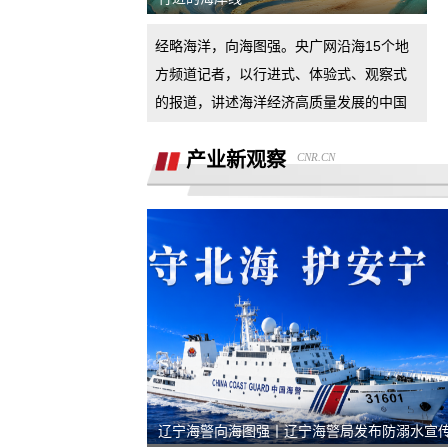
汽车4s店诱导消费者签订汽车销售合
经略海洋，向海图强。央广网沿海15个地
同，联合二手车商坑骗消费者。退诚意
小米17pro镜头起雾，官方拆机后没解决
方频道记者，以行进式、体验式、观察式
好问题，并且不换新，我申请换新加
的报道，讲述海洋经济高质量发展的中国
退还诚意金
故事。
产业新观察
CNR.CN
杭州金昌宝湖不加价不给提车，拒绝交
汽车还不给退定金
市场价格调节问题
买车时承诺可以三个月后提前还款并落
到了合同现在条件满足但被拒，我要求
半年了不给退定金，要求退回定金
合同执行
潍坊寿光驰峰广汽本田购车定金拒不退
还，霸王条款
河北军文教育科技有限公司虚假宣传
辽宁海警向海图强丨辽宁海警局发布防溺水宣