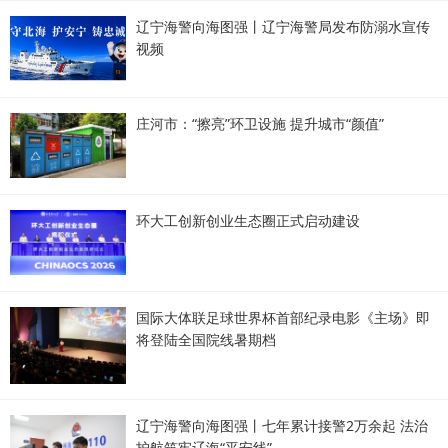
辽宁海警向海图强丨辽宁海警局发布防溺水宣传
视频
庄河市：“擦亮”环卫设施 提升城市“颜值”
环大工创新创业生态圈正式启动建设
国际大体联足球世界杯首部纪录电影《主场》即
将登陆全国院线暑期档
辽宁海警向海图强丨七年累计接警2万余起 法治
护航筑牢辽海“平安线”