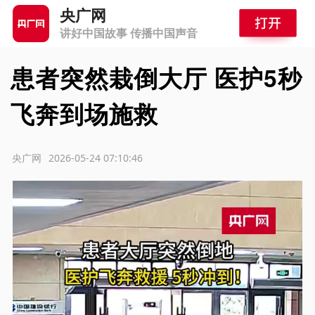
央广网
讲好中国故事 传播中国声音
患者突然栽倒大厅 医护5秒
飞奔到场施救
源：央广网
2026-05-24 07:10:46