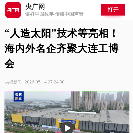
央广网
讲好中国故事 传播中国声音
“人造太阳”技术等亮相！
海内外名企齐聚大连工博
会
源：央视新闻
2026-05-14 07:24:30
播
放