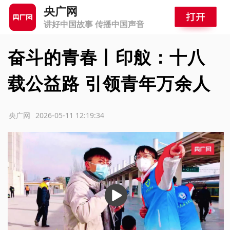
央广网
讲好中国故事 传播中国声音
奋斗的青春丨印舣：十八
载公益路 引领青年万余人
源：央广网
2026-05-11 12:19:34
播
放