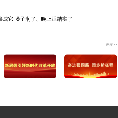
换成它 嗓子润了、晚上睡踏实了
更多>>