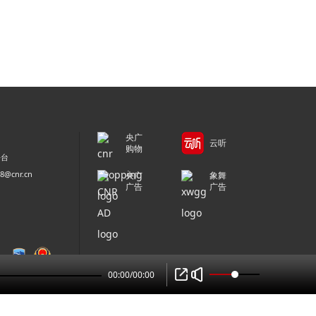
央广
云听
购物
平台
@cnr.cn
央广
象舞
广告
广告
00:00
/
00:00