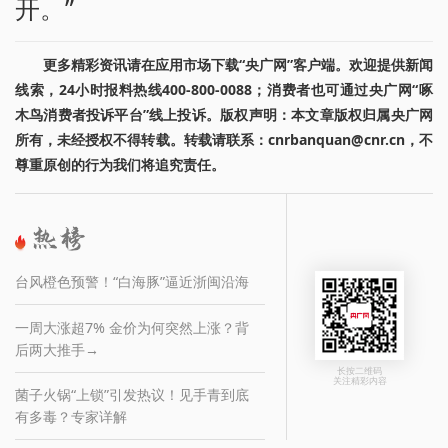
开。”
更多精彩资讯请在应用市场下载“央广网”客户端。欢迎提供新闻
线索，24小时报料热线400-800-0088；消费者也可通过央广网“啄
木鸟消费者投诉平台”线上投诉。版权声明：本文章版权归属央广网
所有，未经授权不得转载。转载请联系：cnrbanquan@cnr.cn，不
尊重原创的行为我们将追究责任。
台风橙色预警！“白海豚”逼近浙闽沿海
一周大涨超7% 金价为何突然上涨？背
后两大推手→
长按二维码
关注精彩内容
菌子火锅“上锁”引发热议！见手青到底
有多毒？专家详解