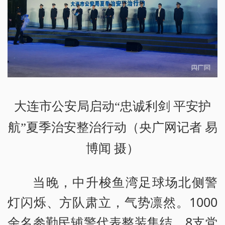
大连市公安局启动“忠诚利剑 平安护
航”夏季治安整治行动（央广网记者 易
博闻 摄）
当晚，中升梭鱼湾足球场北侧警
灯闪烁、方队肃立，气势凛然。1000
余名参勤民辅警代表整装集结，8支党