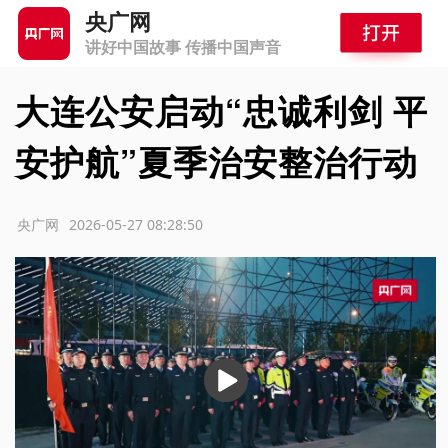
央广网
讲好中国故事 传播中国声音
大连公安启动“忠诚利剑 平
安护航”夏季治安整治行动
源：央广网
2026-05-27 08:28:50
播
放