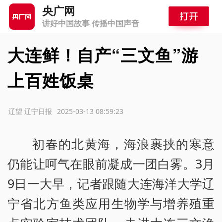
央广网
讲好中国故事 传播中国声音
大连鲜！自产“三文鱼”游
上百姓饭桌
源：辽望 辽宁日报
2025-03-13 08:59:23
初春的北黄海，海浪裹挟的寒意
仍能让呵气在眼前凝成一团白雾。3月
9日一大早，记者跟随大连海洋大学辽
宁省北方鱼类应用生物学与增养殖重