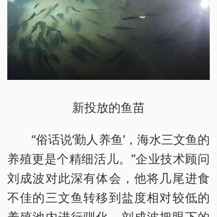
新投放的鱼苗
“俗话说‘勤人养鱼’，海水三文鱼的
养殖更是个精细活儿。”企业技术顾问
刘成波对此深有体会，他将几尾进食
不佳的三文鱼转移到盐度相对较低的
养殖池内进行驯化。刘成波把眼下的