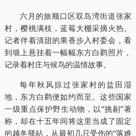
六月的旅顺口区双岛湾街道张家
村，樱桃满枝，蓝莓大棚采摘火热。
记者伴着清甜的果香步入村委会，看
到墙上悬挂着一幅幅东方白鹳照片，
记录着村庄与候鸟的温情故事。
每年秋风掠过张家村的盐田湿
地，东方白鹳便如约而至。这些国家
一级重点保护野生动物，以“挑剔”著
称，却在十五年间将这里当成了固定
的越冬驿站，从最初几只受伤的“落难