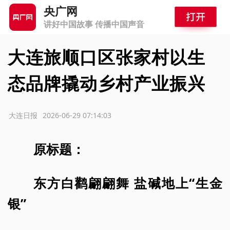
央广网
讲好中国故事 传播中国声音
大连旅顺口区张家村以生
态品牌撬动乡村产业振兴
源：大连日报
2026-06-29 07:14:03
原标题：
东方白鹳翩翩舞 盐碱地上“生金
银”