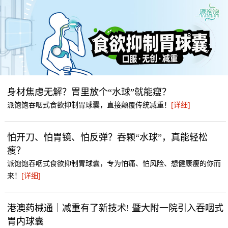
身材焦虑无解？胃里放个“水球”就能瘦？
派饱饱吞咽式食欲抑制胃球囊，直接颠覆传统减重！
[详细]
怕开刀、怕胃镜、怕反弹？吞颗“水球”，真能轻松
瘦？
派饱饱吞咽式食欲抑制胃球囊，专为怕痛、怕风险、想健康瘦的你而
来！
[详细]
港澳药械通｜减重有了新技术! 暨大附一院引入吞咽式
胃内球囊