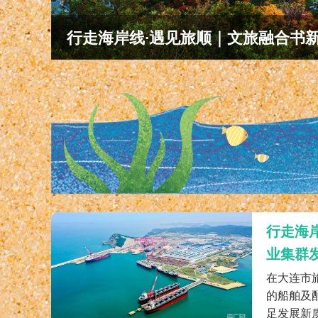
七彩防波堤描画逐梦深蓝之路
行走海
业集群
在大连市
的船舶及
足发展新质