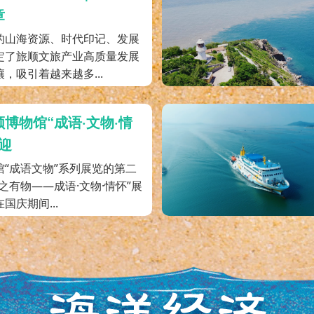
章
的山海资源、时代印记、发展
定了旅顺文旅产业高质量发展
，吸引着越来越多...
博物馆“成语·文物·情
迎
馆“成语文物”系列展览的第二
之有物——成语·文物·情怀”展
国庆期间...