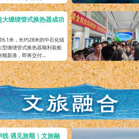
超大缠绕管式换热器成功
6.1米，长约28米的中石化镇
大型缠绕管式换热器顺利装船
顺新港，即将交付...
岸线·遇见旅顺｜文旅融