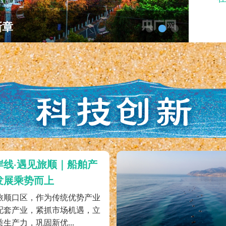
岸线·遇见旅顺｜船舶产
发展乘势而上
旅顺口区，作为传统优势产业
配套产业，紧抓市场机遇，立
生产力，巩固新优...