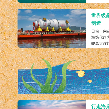
世界级
制造
日前，内径
海炼化超
驶离大连旅
行走海