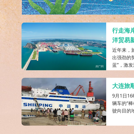
行走海
洋贸易
近年来，
出强劲的
蓝”，激发
大连旅
9月1日1
辆车的“
驶向目的地