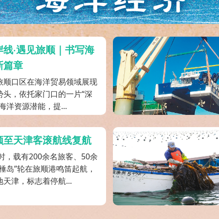
岸线·遇见旅顺｜书写海
新篇章
旅顺口区在海洋贸易领域展现
势头，依托家门口的一片“深
海洋资源潜能，提...
顺至天津客滚航线复航
6时，载有200余名旅客、50余
棒棰岛”轮在旅顺港鸣笛起航，
天津，标志着停航...