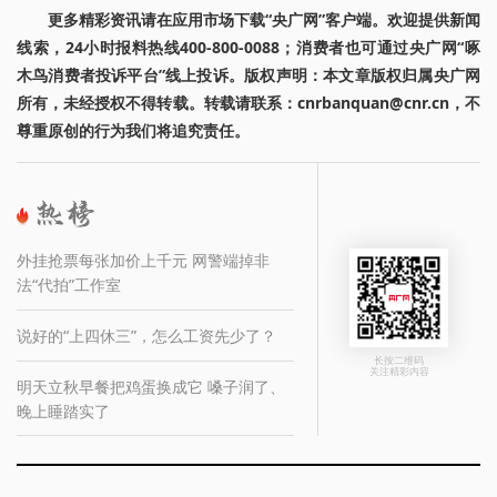
更多精彩资讯请在应用市场下载“央广网”客户端。欢迎提供新闻
线索，24小时报料热线400-800-0088；消费者也可通过央广网“啄
木鸟消费者投诉平台”线上投诉。版权声明：本文章版权归属央广网
所有，未经授权不得转载。转载请联系：cnrbanquan@cnr.cn，不
尊重原创的行为我们将追究责任。
外挂抢票每张加价上千元 网警端掉非
法“代拍”工作室
说好的“上四休三”，怎么工资先少了？
长按二维码
关注精彩内容
明天立秋早餐把鸡蛋换成它 嗓子润了、
晚上睡踏实了