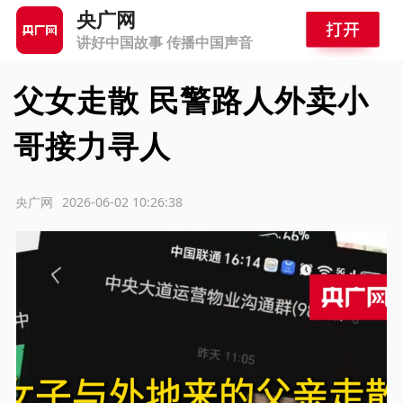
央广网
讲好中国故事 传播中国声音
父女走散 民警路人外卖小
哥接力寻人
源：央广网
2026-06-02 10:26:38