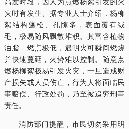
高发时段，因人为点燃杨絮引发的火
灾时有发生。据专业人士介绍，杨柳
絮结构蓬松、孔隙多，表面覆有绒
毛，极易随风飘散堆积。其富含植物
油脂，燃点极低，遇明火可瞬间燃烧
并快速蔓延，火势难以控制。随意点
燃杨柳絮极易引发火灾，一旦造成财
产损失或人员伤亡，行为人将面临民
事赔偿、行政处罚，乃至被追究刑事
责任。
消防部门提醒，市民切勿采用明