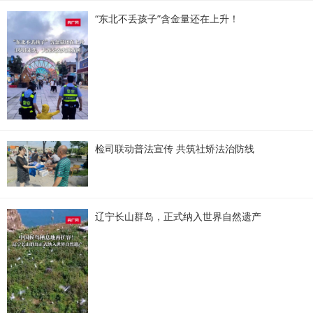
“东北不丢孩子”含金量还在上升！
检司联动普法宣传 共筑社矫法治防线
辽宁长山群岛，正式纳入世界自然遗产