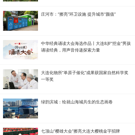
庄河市：“擦亮”环卫设施 提升城市“颜值”
中华经典诵读大会海选作品丨大连8岁“挖金”男孩
诵读经典，用声音传递探索力量
大连化物所“单原子催化”成果获国家自然科学奖
一等奖
绿韵滨城：绘就山海城共生的生态画卷
七顶山“樱雄大会”擦亮大连大樱桃金字招牌