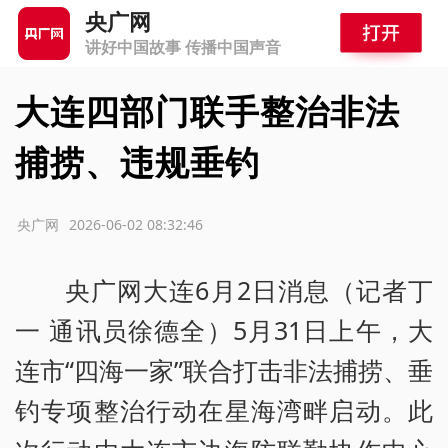
央广网
讲好中国故事 传播中国声音
大连四部门联手整治非法
捕捞、违规垂钓
源：央广网
2026-06-02 08:32:46
央广网大连6月2日消息（记者丁
一 通讯员徐德全）5月31日上午，大
连市“四海一家”联合打击非法捕捞、垂
钓专项整治行动在星海湾畔启动。此