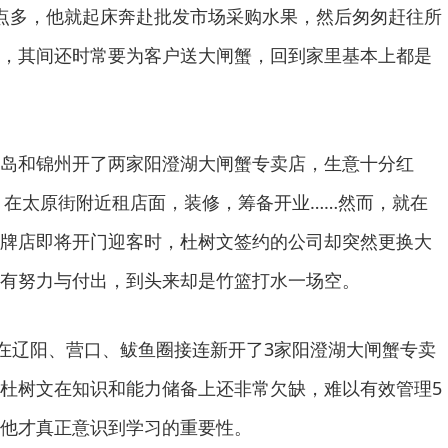
点多，他就起床奔赴批发市场采购水果，然后匆匆赶往所
，其间还时常要为客户送大闸蟹，回到家里基本上都是
岛和锦州开了两家阳澄湖大闸蟹专卖店，生意十分红
连，在太原街附近租店面，装修，筹备开业……然而，就在
牌店即将开门迎客时，杜树文签约的公司却突然更换大
有努力与付出，到头来却是竹篮打水一场空。
文在辽阳、营口、鲅鱼圈接连新开了3家阳澄湖大闸蟹专卖
杜树文在知识和能力储备上还非常欠缺，难以有效管理5
他才真正意识到学习的重要性。