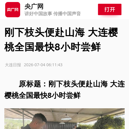
央广网
讲好中国故事 传播中国声音
刚下枝头便赴山海 大连樱
桃全国最快8小时尝鲜
源：大连日报
2026-07-04 06:11:43
原标题：刚下枝头便赴山海 大连
樱桃全国最快8小时尝鲜