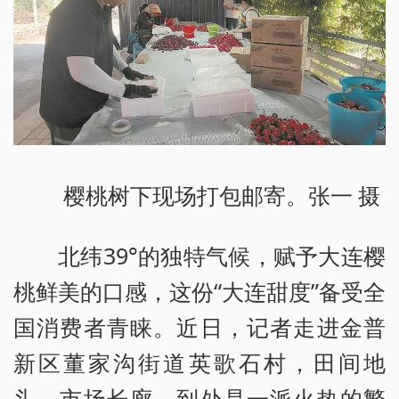
樱桃树下现场打包邮寄。张一 摄
北纬39°的独特气候，赋予大连樱
桃鲜美的口感，这份“大连甜度”备受全
国消费者青睐。近日，记者走进金普
新区董家沟街道英歌石村，田间地
头、市场长廊，到处是一派火热的繁